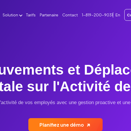
Solution
Tarifs
Partenaire
Contact
1-819-200-9031
En
C
PAR INDUSTRIE :
PAR DÉPARTEMENT :
Construction
Ressources humaines
Ménage et nettoyage
Opérations
Restauration
Formation
uvements et Dépla
Services sur terrain
Communication
dez-vous
otale sur l'Activité
Soin à domicile
Finance
ord
Fabrication
 l'activité de vos employés avec une gestion proactive et une
Vente au détail
s
Planifiez une démo