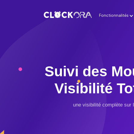
Fonctionnalités
Gestion des employés
PAR CAS D’UTILISATION :
Gestion de temps
Feuilles de temps
Gestion d’opération
Planification & projets
Intégration d’employés
Suivi des Mo
Facturation & paiements
Conformité
Gestion des clients & ren
Visibilité T
Gestion de localisation
Rapports & tableaux de b
Agenda électronique
une visibilité complète sur
Pointage mobile et Kiosk
Logiciel de répartition
Suivi des coûts et budget
Santé et sécurité