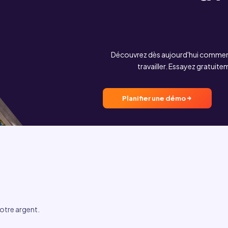
elle
déplacement
Découvrez dès aujourd'hui comment
travailler. Essayez gratuit
Planifier une démo
otre argent.