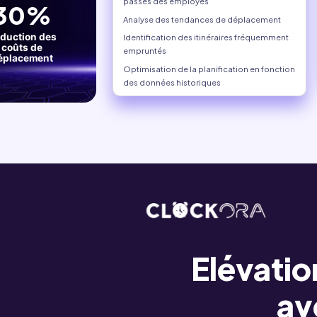
Vue instantanée sur
Utilité accrue pou
les entreprises mul
Historique d
Historique détail
passés des emplo
Analyse des tend
ora en chiffres :
Identification des
empruntés
Optimisation de la
des données histo
%
30%
Elévatio
av
n de
Réduction des
té
coûts de