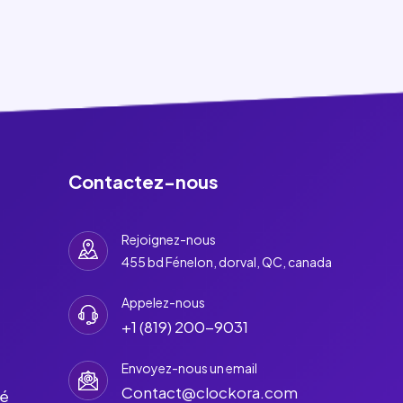
Contactez-nous
Rejoignez-nous
455 bd Fénelon, dorval, QC, canada
Appelez-nous
+1 (819) 200-9031
Envoyez-nous un email
Contact@clockora.com
té