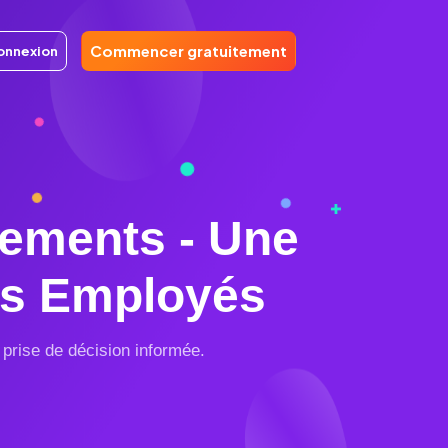
Commencer gratuitement
onnexion
PAR TAILLE D'ENTREPRISE
Petite entreprise
Moyenne entreprise
Entreprise individuelle
cements - Une
 des Employés
 prise de décision informée.