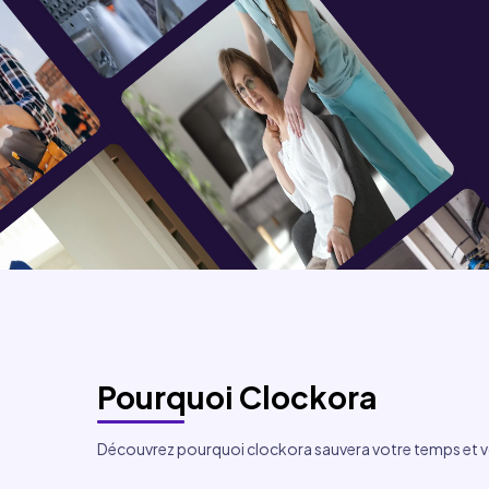
opérationn
Pourquoi Clockora
Découvrez pourquoi clockora sauvera votre temps et v